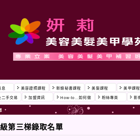
消息
美容證照課程
新娘秘書課程
美髮課程
美甲課
及二手交易
加盟資訊
How-to...如何做
粉絲專頁
影
單
丙級第三梯錄取名單