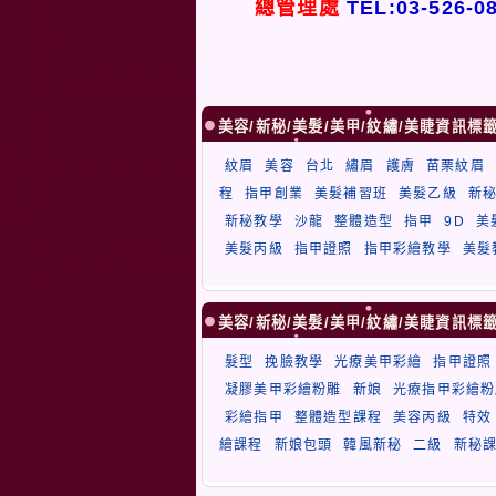
總管理處
TEL:03-526-0
美容/新秘/美髮/美甲/紋繡/美睫資訊標
紋眉
美容
台北
繡眉
護膚
苗栗紋眉
程
指甲創業
美髮補習班
美髮乙級
新
新秘教學
沙龍
整體造型
指甲
9D
美
美髮丙級
指甲證照
指甲彩繪教學
美髮
美容/新秘/美髮/美甲/紋繡/美睫資訊標
髮型
挽臉教學
光療美甲彩繪
指甲證照
凝膠美甲彩繪粉雕
新娘
光療指甲彩繪粉
彩繪指甲
整體造型課程
美容丙級
特效
繪課程
新娘包頭
韓風新秘
二級
新秘