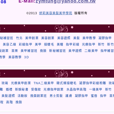
E-Mail:
zymtung@yahoo.com.tw
808
©2013
妍莉美容美髮美甲學苑
版權所有
籤
秘補習班
竹北
美甲創業
美容創業
美容證照
美髮
美甲教學
凝膠指甲
秘
美容乙級
彩繪指甲
美甲
接睫毛
美瞳
指甲彩繪
光療指甲
新竹
新竹
髮創業
苗栗
美甲補習班
挽臉
新秘補習班
美甲證照
二級美甲
指甲補習
教學
美容教學
3D
籤
琉璃
光療美甲創業
TNA二級美甲
韓式嫁接睫毛
凝膠指甲彩繪粉雕
琉
雕
婚禮
新娘秘書
受傷妝
光療指甲創業
水晶指甲高階
一級美甲
新竹
美髮證照
活動妝
挽面創業班
男士剪髮
護膚
凝膠指甲
蜜唇
指甲
苗
課程
高階
挽臉