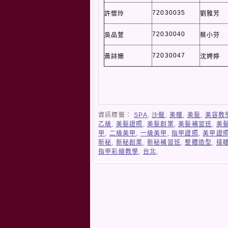
72030035
許懷玲
劉雅芳
72030040
吳品萱
蔡小芬
72030047
黃詩姍
沈娉婷
資訊標籤：
SPA
,
沙龍
,
美瞳
,
美髮
,
美容教
乙級
,
美髮證照
,
美髮創業
,
美髮補習班
,
美
甲
,
二級美甲
,
一級美甲
,
指甲證照
,
美甲證
新秘
,
新秘創業
,
新秘補習班
,
整體造型
,
接
指甲彩繪教學
,
台北
,