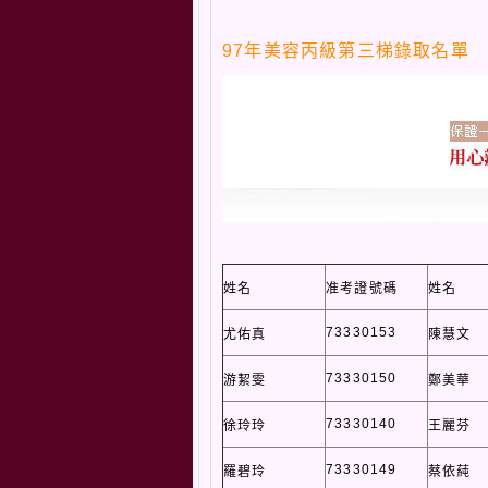
97年美容丙級第三梯錄取名單
姓名
准考證號碼
姓名
73330153
尤佑真
陳慧文
73330150
游絜雯
鄭美華
73330140
徐玲玲
王麗芬
73330149
羅碧玲
蔡依蒓