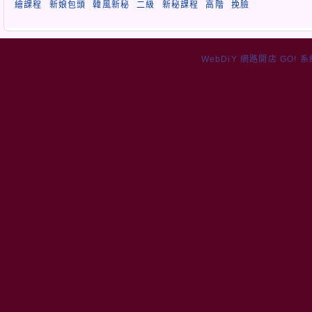
繪課程
新娘包頭
韓風新秘
二級
新秘課程
高階
挽臉
WebDiY 網路開店 GO! 系