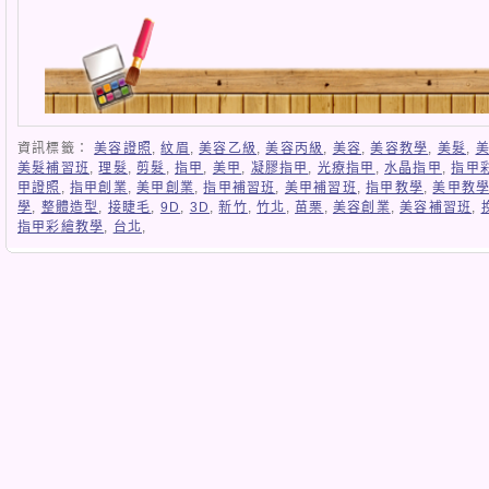
資訊標籤：
美容證照
,
紋眉
,
美容乙級
,
美容丙級
,
美容
,
美容教學
,
美髮
,
美髮補習班
,
理髮
,
剪髮
,
指甲
,
美甲
,
凝膠指甲
,
光療指甲
,
水晶指甲
,
指甲
甲證照
,
指甲創業
,
美甲創業
,
指甲補習班
,
美甲補習班
,
指甲教學
,
美甲教
學
,
整體造型
,
接睫毛
,
9D
,
3D
,
新竹
,
竹北
,
苗栗
,
美容創業
,
美容補習班
,
指甲彩繪教學
,
台北
,