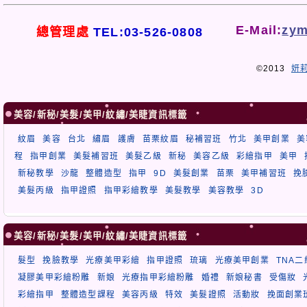
E-Mail:
zym
總管理處
TEL:03-526-0808
©2013
妍
美容/新秘/美髮/美甲/紋繡/美睫資訊標籤
紋眉
美容
台北
繡眉
護膚
苗栗紋眉
秘補習班
竹北
美甲創業
美
程
指甲創業
美髮補習班
美髮乙級
新秘
美容乙級
彩繪指甲
美甲
新秘教學
沙龍
整體造型
指甲
9D
美髮創業
苗栗
美甲補習班
挽
美髮丙級
指甲證照
指甲彩繪教學
美髮教學
美容教學
3D
美容/新秘/美髮/美甲/紋繡/美睫資訊標籤
髮型
挽臉教學
光療美甲彩繪
指甲證照
琉璃
光療美甲創業
TNA
凝膠美甲彩繪粉雕
新娘
光療指甲彩繪粉雕
婚禮
新娘秘書
受傷妝
彩繪指甲
整體造型課程
美容丙級
特效
美髮證照
活動妝
挽面創業