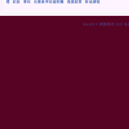
禮
彩妝
學科
光療美甲彩繪粉雕
挽面創業
新祕課程
WebDiY 網路開店 GO! 系