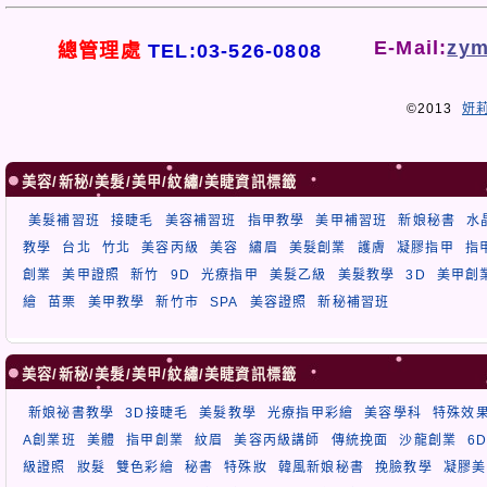
E-Mail:
zym
總管理處
TEL:03-526-0808
©2013
妍
美容/新秘/美髮/美甲/紋繡/美睫資訊標籤
美髮補習班
接睫毛
美容補習班
指甲教學
美甲補習班
新娘秘書
水
教學
台北
竹北
美容丙級
美容
繡眉
美髮創業
護膚
凝膠指甲
指
創業
美甲證照
新竹
9D
光療指甲
美髮乙級
美髮教學
3D
美甲創
繪
苗栗
美甲教學
新竹市
SPA
美容證照
新秘補習班
美容/新秘/美髮/美甲/紋繡/美睫資訊標籤
新娘祕書教學
3D接睫毛
美髮教學
光療指甲彩繪
美容學科
特殊效
A創業班
美體
指甲創業
紋眉
美容丙級講師
傳統挽面
沙龍創業
6
級證照
妝髮
雙色彩繪
秘書
特殊妝
韓風新娘秘書
挽臉教學
凝膠美