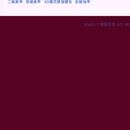
二級美甲
琉璃美甲
3D韓式嫁接睫毛
彩繪指甲
WebDiY 網路開店 GO! 系