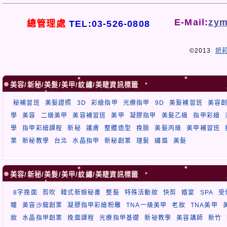
E-Mail:
zym
總管理處
TEL:03-526-0808
©2013
妍
美容/新秘/美髮/美甲/紋繡/美睫資訊標籤
秘補習班
美髮證照
3D
彩繪指甲
光療指甲
9D
美髮補習班
美容
學
美容
二級美甲
美容補習班
美甲
凝膠指甲
美髮乙級
指甲彩繪
學
指甲彩繪課程
新秘
護膚
整體造型
挽臉
美髮丙級
美甲補習班
業
新秘教學
台北
水晶指甲
新秘創業
理髮
繡眉
美髮
美容/新秘/美髮/美甲/紋繡/美睫資訊標籤
8字挽面
剪吹
韓式新娘秘書
整髮
特殊活動妝
快剪
婚宴
SPA
受
瞳
美容沙龍創業
凝膠指甲彩繪粉雕
TNA一級美甲
老妝
TNA美甲
妝
水晶指甲創業
挽面課程
光療指甲基礎
新祕教學
美容講師
新竹